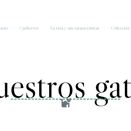
acto
Cachorros
La raza y sus características
Colección
estros ga