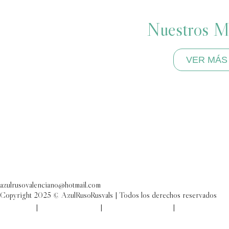
Nuestros M
VER MÁS
azulrusovalenciano@hotmail.com
Copyright 2025 © AzulRusoRusvals | Todos los derechos reservados
Aviso legal
|
Política de cookies
|
Política de privacidad
|
Reserva y condi